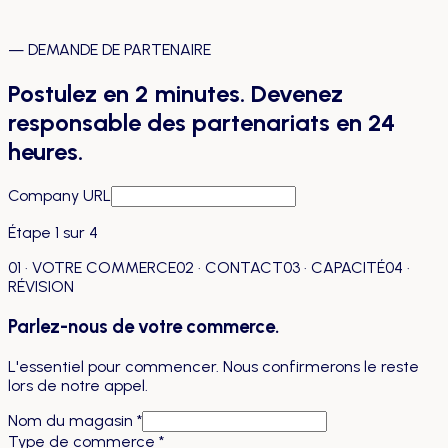
Copie de l'enregistrement de l'entreprise
Assurance commerciale valide
—
DEMANDE DE PARTENAIRE
Confirmation d'identité requise
Postulez en 2 minutes.
Devenez
responsable des partenariats en 24
heures.
Company URL
Étape 1 sur 4
01 · VOTRE COMMERCE
02 · CONTACT
03 · CAPACITÉ
04 ·
RÉVISION
Parlez-nous de votre commerce.
L'essentiel pour commencer. Nous confirmerons le reste
lors de notre appel.
Nom du magasin
*
Type de commerce
*