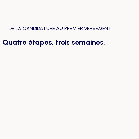
MD
Marco D.
Propriétaire · Lakeshore Auto · Hamilton, ON
—
DE LA CANDIDATURE AU PREMIER VERSEMENT
Quatre étapes, trois semaines.