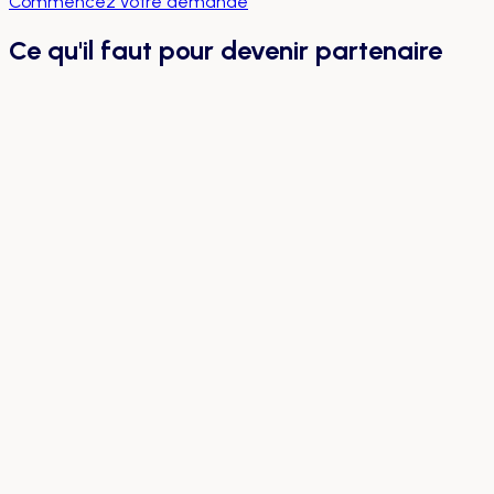
Commencez votre demande
Ce qu'il faut pour devenir partenaire
Commerce actif servant des clients
Espace de rangement suffisant pour les colis
Espace sécuritaire